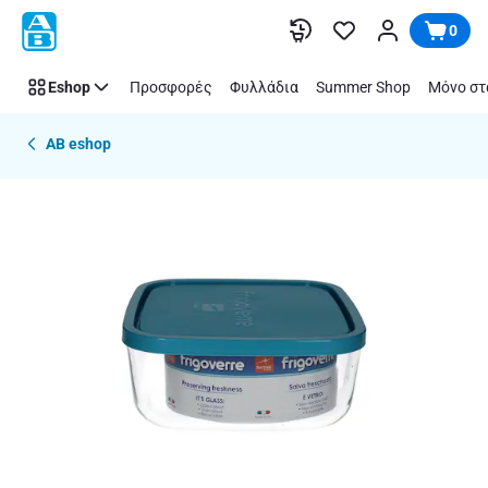
Παράλειψη
0
Eshop
Προσφορές
Φυλλάδια
Summer Shop
Μόνο στ
AB eshop