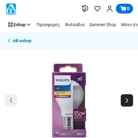
Παράλειψη
0
Eshop
Προσφορές
Φυλλάδια
Summer Shop
Μόνο στ
AB eshop