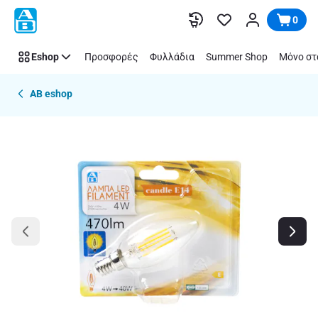
Παράλειψη
0
Eshop
Προσφορές
Φυλλάδια
Summer Shop
Μόνο στ
AB eshop