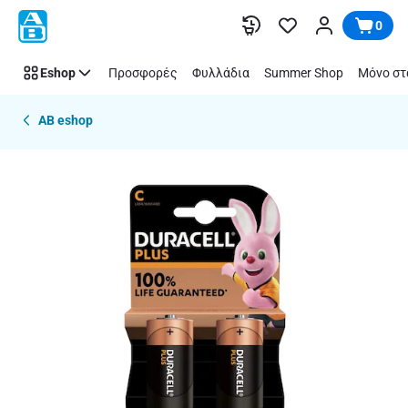
Παράλειψη
0
Eshop
Προσφορές
Φυλλάδια
Summer Shop
Μόνο στ
AB eshop