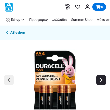
Παράλειψη
0
Eshop
Προσφορές
Φυλλάδια
Summer Shop
Μόνο στ
AB eshop