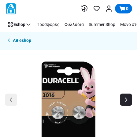
Παράλειψη
0
Eshop
Προσφορές
Φυλλάδια
Summer Shop
Μόνο στ
AB eshop