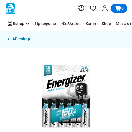
Παράλειψη
0
Eshop
Προσφορές
Φυλλάδια
Summer Shop
Μόνο στ
AB eshop