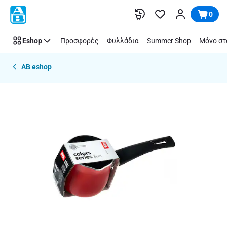
Παράλειψη
0
Eshop
Προσφορές
Φυλλάδια
Summer Shop
Μόνο στ
AB eshop