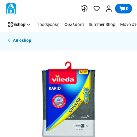
Παράλειψη
0
Eshop
Προσφορές
Φυλλάδια
Summer Shop
Μόνο στ
AB eshop