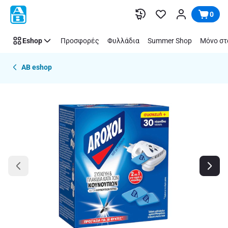
Παράλειψη
0
Eshop
Προσφορές
Φυλλάδια
Summer Shop
Μόνο στ
AB eshop