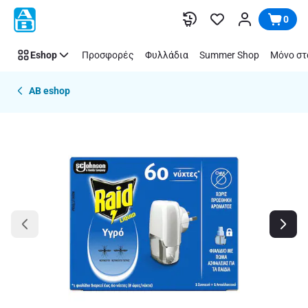
Παράλειψη
0
Eshop
Προσφορές
Φυλλάδια
Summer Shop
Μόνο στ
AB eshop