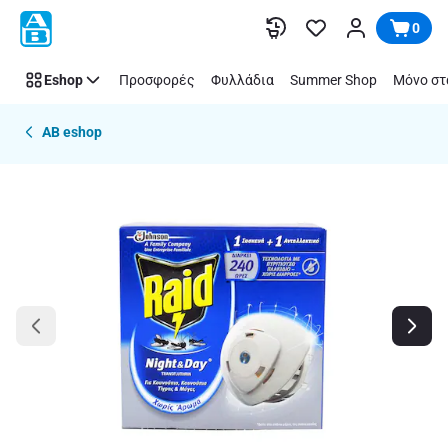
Παράλειψη
0
Eshop
Προσφορές
Φυλλάδια
Summer Shop
Μόνο στ
AB eshop