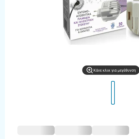
Kάνε κλικ για μεγέθυνση