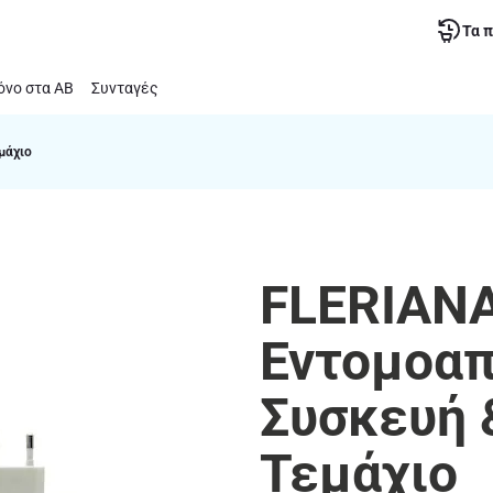
Τα 
νο στα ΑΒ
Συνταγές
μάχιο
FLERIANA
Εντομοαπ
Συσκευή 
Τεμάχιο