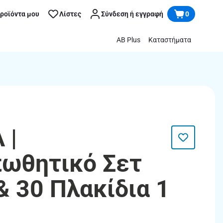
προϊόντα μου
Λίστες
Σύνδεση ή εγγραφή
0
AB Plus
Καταστήματα
 |
ωθητικό Σετ
& 30 Πλακίδια 1