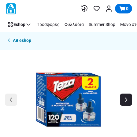
Παράλειψη
0
Eshop
Προσφορές
Φυλλάδια
Summer Shop
Μόνο στ
AB eshop