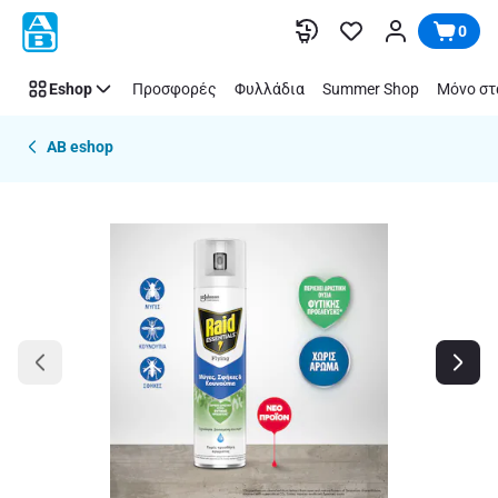
Παράλειψη
0
Eshop
Προσφορές
Φυλλάδια
Summer Shop
Μόνο στ
AB eshop