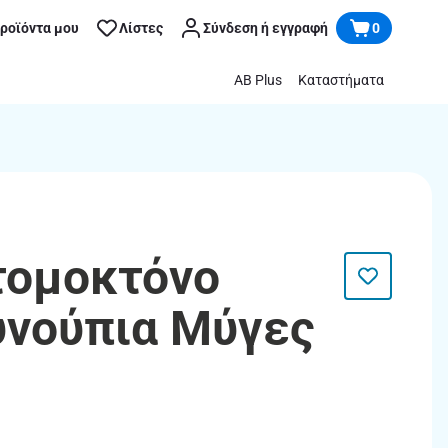
προϊόντα μου
Λίστες
Σύνδεση ή εγγραφή
0
AB Plus
Καταστήματα
ντομοκτόνο
υνούπια Μύγες