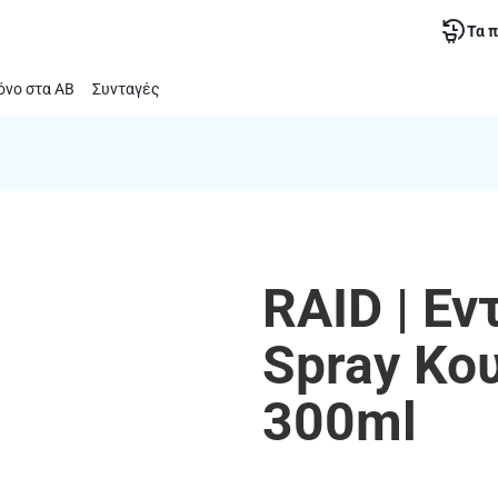
Τα 
νο στα ΑΒ
Συνταγές
RAID | Ε
Spray Κο
300ml