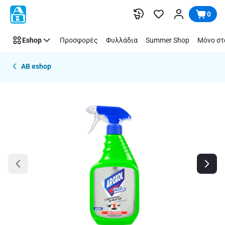
Παράλειψη
0
Eshop
Προσφορές
Φυλλάδια
Summer Shop
Μόνο στ
AB eshop