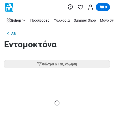
Παράλειψη
0
Eshop
Προσφορές
Φυλλάδια
Summer Shop
Μόνο στ
AB
Εντομοκτόνα
Φίλτρα & Ταξινόμηση