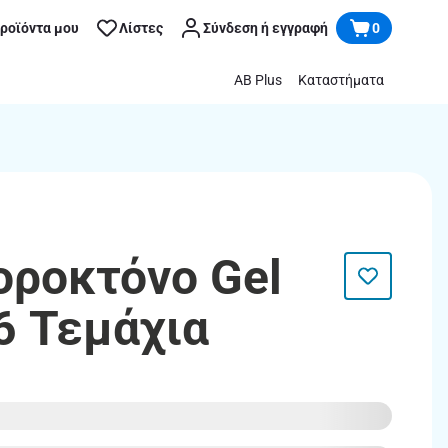
προϊόντα μου
Λίστες
Σύνδεση ή εγγραφή
0
AB Plus
Καταστήματα
οροκτόνο Gel
6 Τεμάχια