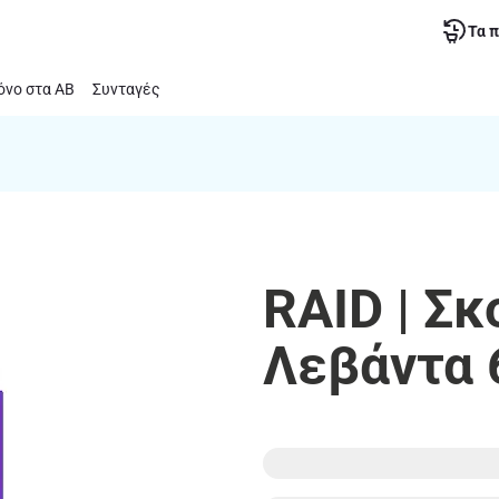
Τα 
νο στα ΑΒ
Συνταγές
RAID | Σκ
Λεβάντα 