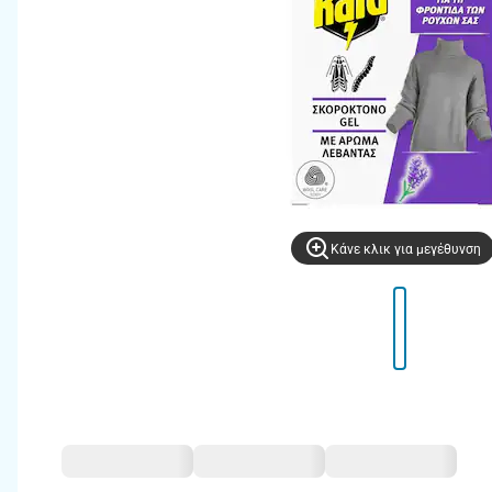
Kάνε κλικ για μεγέθυνση