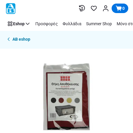
Παράλειψη
0
Eshop
Προσφορές
Φυλλάδια
Summer Shop
Μόνο στ
AB eshop