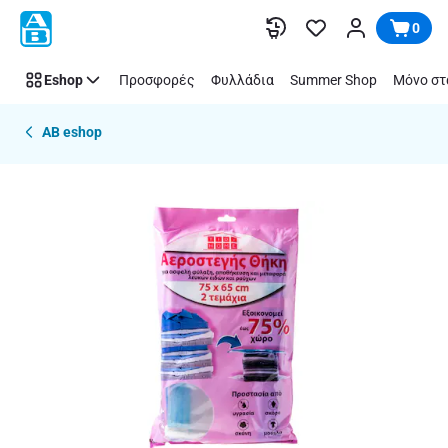
Παράλειψη
0
Eshop
Προσφορές
Φυλλάδια
Summer Shop
Μόνο στ
AB eshop