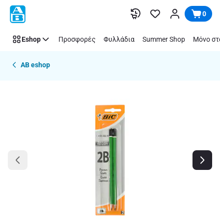
Παράλειψη
0
Eshop
Προσφορές
Φυλλάδια
Summer Shop
Μόνο στ
AB eshop