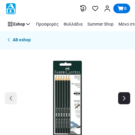
Παράλειψη
0
Eshop
Προσφορές
Φυλλάδια
Summer Shop
Μόνο στ
AB eshop