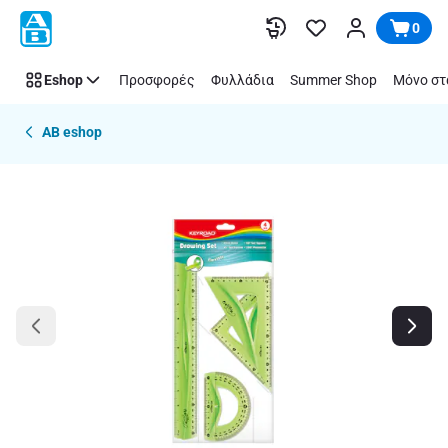
Παράλειψη
0
Eshop
Προσφορές
Φυλλάδια
Summer Shop
Μόνο στ
AB eshop