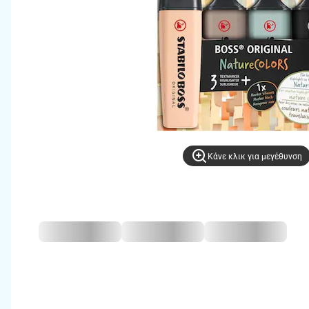
Kάνε κλικ για μεγέθυνση