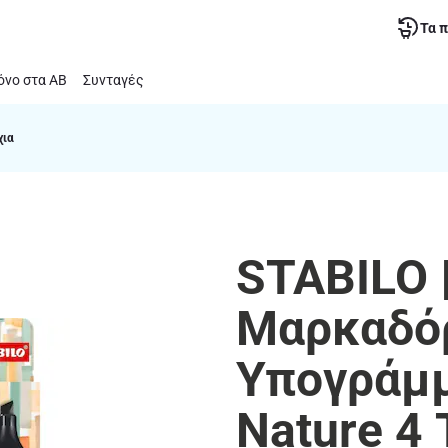
Τα 
νο στα ΑΒ
Συνταγές
χια
STABILO 
Μαρκαδό
Υπογράμμ
Nature 4