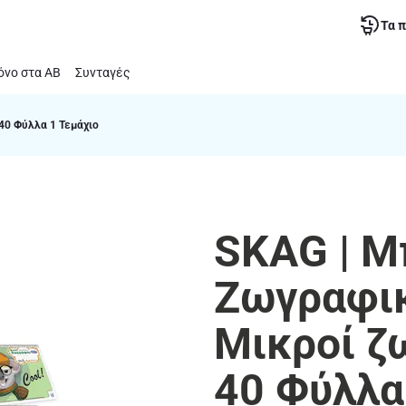
Τα 
νο στα ΑΒ
Συνταγές
40 Φύλλα 1 Τεμάχιο
SKAG | Μ
Ζωγραφικ
Μικροί ζ
40 Φύλλα