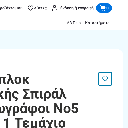
προϊόντα μου
Λίστες
Σύνδεση ή εγγραφή
0
AB Plus
Καταστήματα
πλοκ
ής Σπιράλ
ωγράφοι Νο5
 1 Τεμάχιο