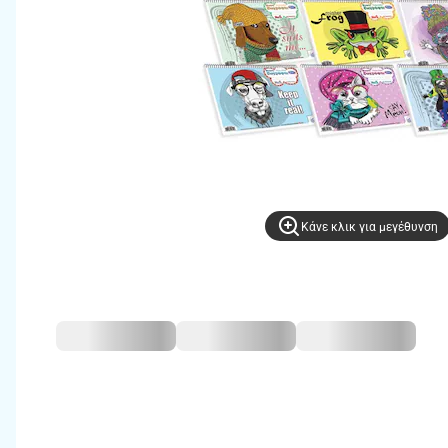
Kάνε κλικ για μεγέθυνση