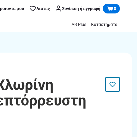
προϊόντα μου
Λίστες
Σύνδεση ή εγγραφή
0
AB Plus
Καταστήματα
 Χλωρίνη
επτόρρευστη