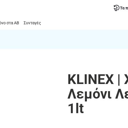
Τα 
νο στα ΑΒ
Συνταγές
KLINEX |
Λεμόνι Λ
1lt