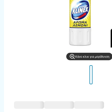
Kάνε κλικ για μεγέθυνση