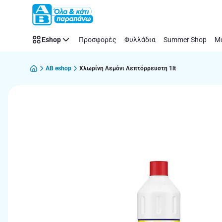
Παράλειψη
Eshop
Προσφορές
Φυλλάδια
Summer Shop
Μό
AB eshop
Χλωρίνη Λεμόνι Λεπτόρρευστη 1lt