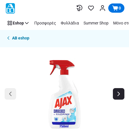
Παράλειψη
0
Eshop
Προσφορές
Φυλλάδια
Summer Shop
Μόνο στ
AB eshop