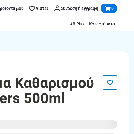
προϊόντα μου
Λίστες
Σύνδεση ή εγγραφή
0
AB Plus
Καταστήματα
έμα Καθαρισμού
wers 500ml