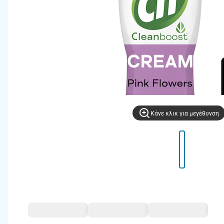
Kάνε κλικ για μεγέθυνση