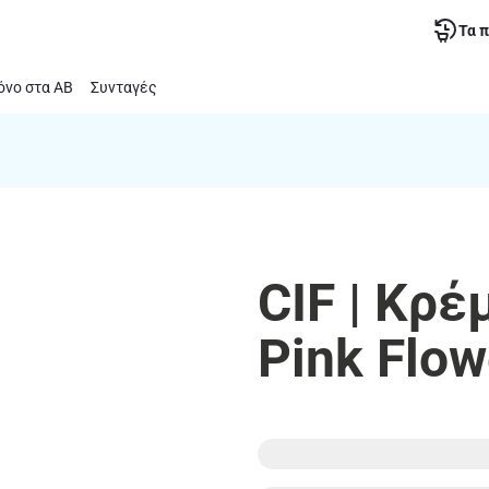
Τα 
νο στα ΑΒ
Συνταγές
CIF | Κρ
Pink Flo