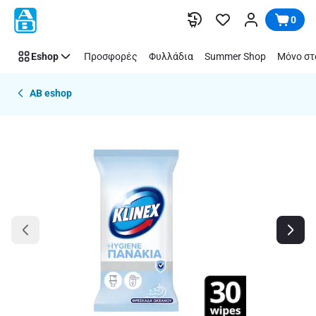
Παράλειψη
0
Eshop
Προσφορές
Φυλλάδια
Summer Shop
Μόνο στ
AB eshop