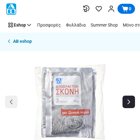
Παράλειψη
0
Eshop
Προσφορές
Φυλλάδια
Summer Shop
Μόνο στ
AB eshop