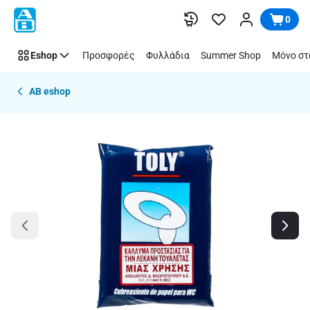
Παράλειψη
0
Eshop
Προσφορές
Φυλλάδια
Summer Shop
Μόνο στ
AB eshop