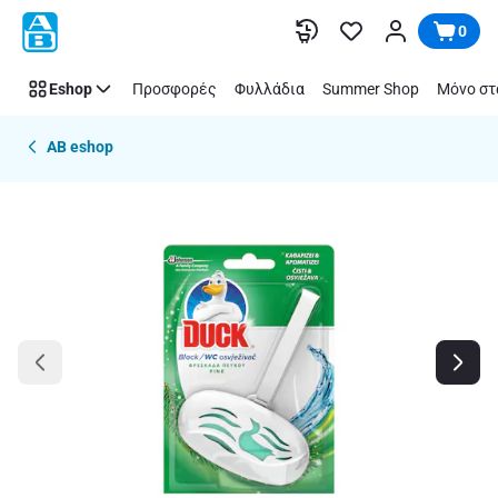
Παράλειψη
0
Eshop
Προσφορές
Φυλλάδια
Summer Shop
Μόνο στ
AB eshop