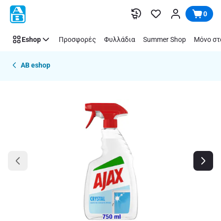
Παράλειψη
0
Eshop
Προσφορές
Φυλλάδια
Summer Shop
Μόνο στ
AB eshop