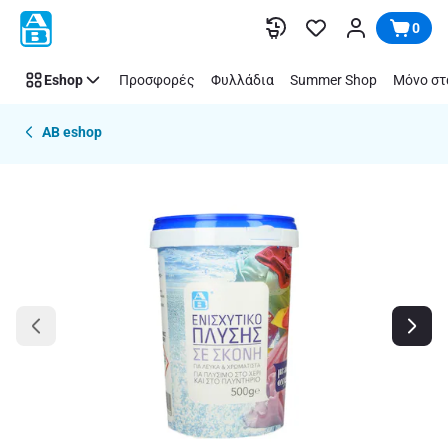
Παράλειψη
0
Eshop
Προσφορές
Φυλλάδια
Summer Shop
Μόνο στ
AB eshop