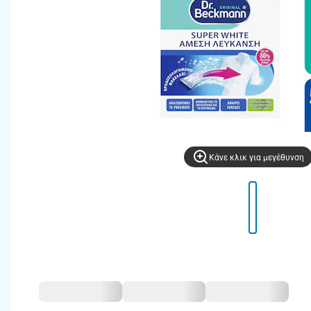
Kάνε κλικ για μεγέθυνση