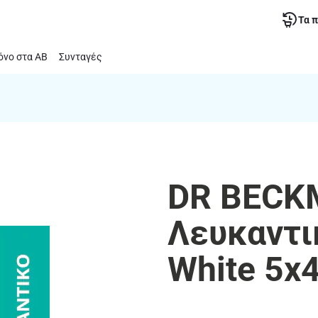
Τα 
νο στα ΑΒ
Συνταγές
DR BECK
Λευκαντι
White 5x