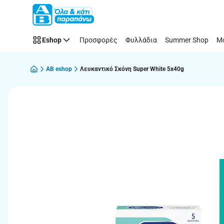
Παράλειψη
Eshop
Προσφορές
Φυλλάδια
Summer Shop
Μό
AB eshop
Λευκαντικό Σκόνη Super White 5x40g