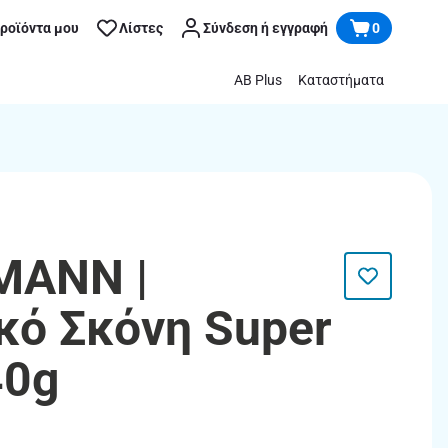
προϊόντα μου
Λίστες
Σύνδεση ή εγγραφή
0
AB Plus
Καταστήματα
MANN |
κό Σκόνη Super
40g