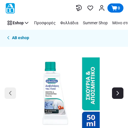
Παράλειψη
0
Eshop
Προσφορές
Φυλλάδια
Summer Shop
Μόνο στ
AB eshop