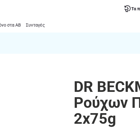
Τα 
νο στα ΑΒ
Συνταγές
DR BECK
Ρούχων Π
2x75g