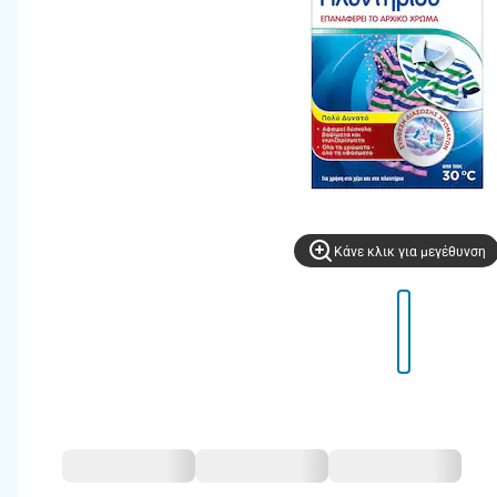
Kάνε κλικ για μεγέθυνση