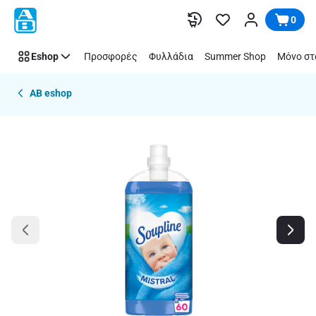
Παράλειψη
0
Eshop
Προσφορές
Φυλλάδια
Summer Shop
Μόνο στ
AB eshop