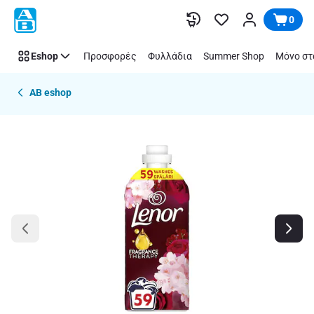
Παράλειψη
0
Eshop
Προσφορές
Φυλλάδια
Summer Shop
Μόνο στ
AB eshop