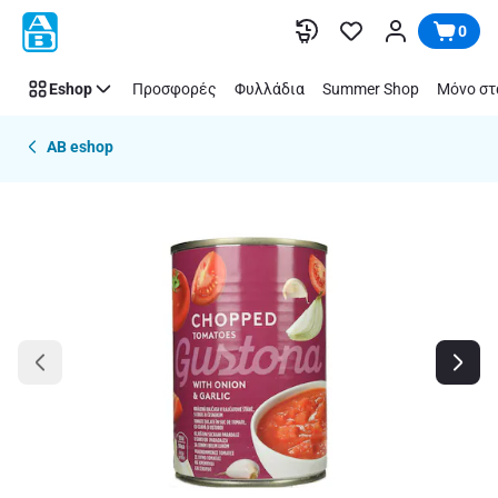
Παράλειψη
0
Eshop
Προσφορές
Φυλλάδια
Summer Shop
Μόνο στ
AB eshop