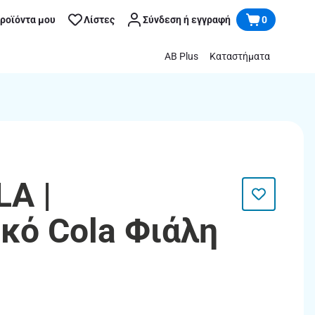
προϊόντα μου
Λίστες
Σύνδεση ή εγγραφή
0
AB Plus
Καταστήματα
A |
κό Cola Φιάλη