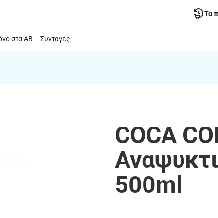
Τα 
νο στα ΑΒ
Συνταγές
COCA COL
Αναψυκτι
500ml