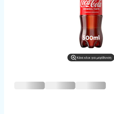
Kάνε κλικ για μεγέθυνση