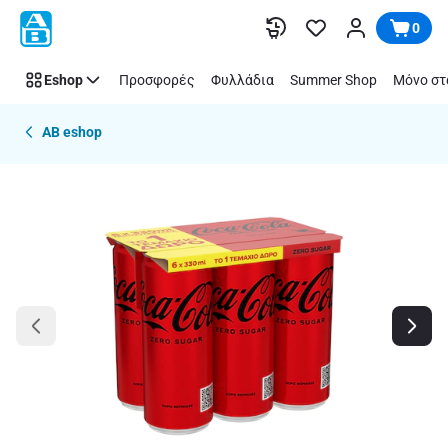
Παράλειψη
0
Eshop
Προσφορές
Φυλλάδια
Summer Shop
Μόνο στ
AB eshop