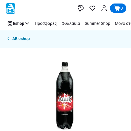
Παράλειψη
0
Eshop
Προσφορές
Φυλλάδια
Summer Shop
Μόνο στ
AB eshop