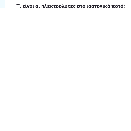
Τι είναι οι ηλεκτρολύτες στα ισοτονικά ποτά;
Ποιες μάρκες σε ενεργειακά και ισοτονικά θα 
Τι άλλα αναψυκτικά θα βρω στα ΑΒ εκτός από ε
Γιατί να αγοράσω ενεργειακά - ισοτονικά από τ
Θα βρω προσφορές σε ενεργειακά - ισοτονικά σ
Chat & Συχνές ερωτήσεις
Ο
Ώρες λειτουργίας Chat 8.00πμ -
9.00μμ