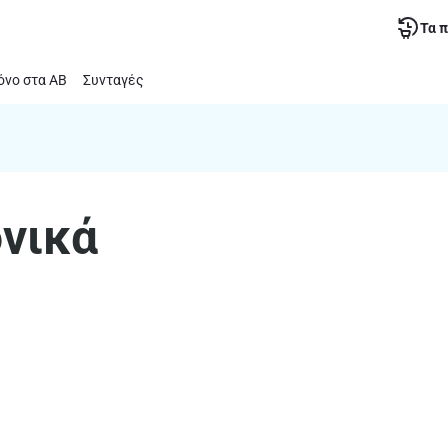
Τα 
νο στα ΑΒ
Συνταγές
ονικά