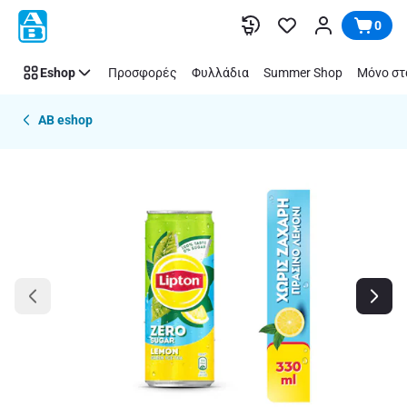
Παράλειψη
0
Eshop
Προσφορές
Φυλλάδια
Summer Shop
Μόνο στ
AB eshop