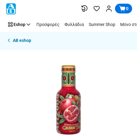
Παράλειψη
0
Eshop
Προσφορές
Φυλλάδια
Summer Shop
Μόνο στ
AB eshop