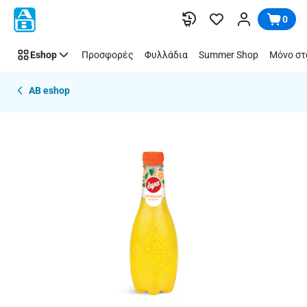
Παράλειψη
0
Eshop
Προσφορές
Φυλλάδια
Summer Shop
Μόνο στ
AB eshop