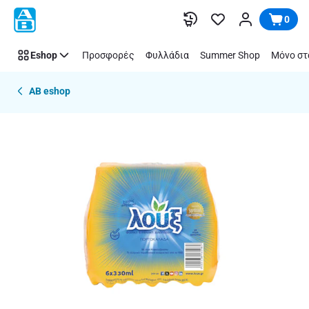
Παράλειψη
0
Eshop
Προσφορές
Φυλλάδια
Summer Shop
Μόνο στ
AB eshop