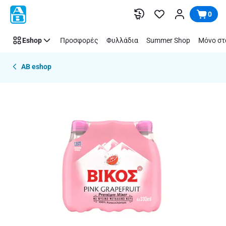
Παράλειψη
0
Eshop
Προσφορές
Φυλλάδια
Summer Shop
Μόνο στ
AB eshop